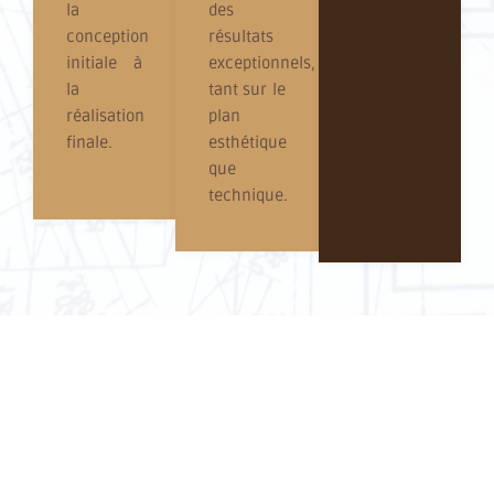
la
des
conception
résultats
initiale à
exceptionnels,
la
tant sur le
réalisation
plan
finale.
esthétique
que
technique.
JAWAD EL BASRI © 2023 - TOUT DROITS RÉSÉRVÉS.